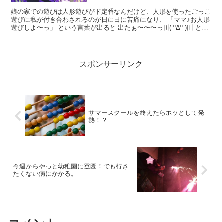
娘の家での遊びは人形遊びがド定番なんだけど、人形を使ったごっこ
遊びに私が付き合わされるのが日に日に苦痛になり、 「ママ♪お人形
遊びしよ〜っ」 という言葉が出ると 出たぁ〜〜〜っ〣( ºΔº )〣 と思
ってました。 最初は付き合っていた...
スポンサーリンク
サマースクールを終えたらホッとして発
熱！？
今週からやっと幼稚園に登園！でも行き
たくない病にかかる。