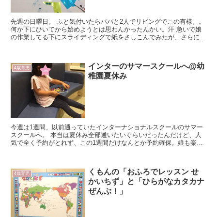
先週の日曜日。 ふと気付いたらパパと2人でリビングでこの有様。。
何か下にひいてから始めようとは思わんかったんかい。汗 急いで娘
の作業してる下にスライディングで紙をさしこんでみたが、さらにビ
ニールぽいものを探してる間にさらに地面がラメラメのキ...
インターのサマースクールへ@幼
4歳育児
稚園夏休み
今週は1週間、以前通っていたインターナショナルスクールのサマー
スクールへ。 本当は夏休み全部通いたいぐらいだったんだけど、人
気で全く予約がとれず、この1週間だけなんとか予約確保。娘も楽し
みにしていました。 娘は担任だった先生に会いた...
くもんの「おふろでレッスン せ
4歳育児
かいちず」と「ひらがなカタカナ
ぜんぶ！」