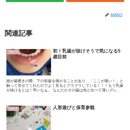
MAKO
関連記事
初！乳歯が抜けそうで気になる5
4歳育児
歳目前
娘が歯磨きの際、下の前歯を痛がることがあり、「ここが痛い！」と
触って見せてくれたのでよく見るとグラグラしている！！！もう乳歯
が抜けるとは！早いなぁ。 なんだかその歯は他と比べて薄いグレー
っぽい？青みがかってるような色に見えます。↑もう栄養が...
人形遊びと保育参観
4歳育児