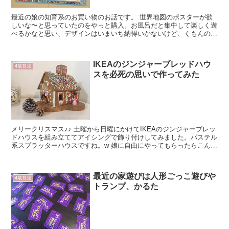
最近の娘の知育系のお買い物のお話です。 世界地図のポスターが欲
しいな〜と思っていたのをやっと購入。お風呂だと集中して楽しく遊
べるかなと思い、デザインはいまいち納得いかないけど、くもんの
「おふろでレッスン せかいちず」を買ってみました。 ...
IKEAのジンジャーブレッドハウ
4歳育児
スを必死の思いで作ってみた
メリークリスマス♪♪ 土曜から日曜にかけてIKEAのジンジャーブレッ
ドハウスを組み立ててアイシングで飾り付けしてみました。パステル
系スプラッターハウスですね。w 娘に自由にやってもらったらこんな
感じになっちゃって。。と言いたいところだ...
最近の家遊びは人形ごっこ遊びや
4歳育児
トランプ、かるた