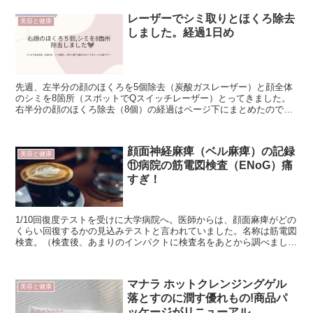
レーザーでシミ取りとほくろ除去
美容と健康
しました。経過1日め
先週、左半分の顔のほくろを5個除去（炭酸ガスレーザー）と顔全体
のシミを8箇所（スポットでQスイッチレーザー）とってきました。
右半分の顔のほくろ除去（8個）の経過はページ下にまとめたので、
今回はシミとりをメインに経過を書きます。 シミ取り...
顔面神経麻痺（ベル麻痺）の記録
美容と健康
⑪病院の筋電図検査（ENoG）痛
すぎ！
1/10回復度テストを受けに大学病院へ。医師からは、顔面麻痺がどの
くらい回復するかの見込みテストと言われていました。名称は筋電図
検査。（検査後、あまりのインパクトに検査名をあとから調べまし
た。^^;）今日も今日とてごった返している大学病院...
マナラ ホットクレンジングゲル
美容と健康
落とすのに潤す優れもの!商品パ
ッケージがリニューアル