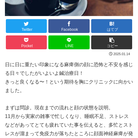
Twitter
Facebook
はてブ
Pocket
LINE
コピー
2025.01.14
日に日に重たい印象になる麻痺側の顔に恐怖と不安を感じ
る日々でしたがいよいよ鍼治療日！
きっと良くなる〜！という期待を胸にクリニックに向かい
ました。
まずは問診。現在までの流れと顔の状態を説明。
11月から実家の雑事で忙しくなり、睡眠不足、ストレス
などがあってとても疲れていた事を伝えると、多忙とスト
レスが溜まって免疫力が落ちたところに顔面神経麻痺が発