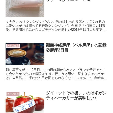
マナラ ホットクレンジングゲル。汚れはしっかり落としてくれるの
に洗い上がりは潤ってる秀逸クレンジング。今回でリピ3回目♪ 到着
後、早速開けてみたらロゴデザインが新しい!2018年11月より変更し
たとのこと、ロゴデザイン変更に伴い、箱、...
顔面神経麻痺（ベル麻痺）の記録
美容と健康
②麻痺2日目
顔に異変を感じて2日目。この日は朝から友人とブランチ予定でとて
も会いたかったので病院は午後に行こうと思い、昼すぎまでお出か
け。←呑気。。汗ただ左目が閉じられなくなっていたので、自転車に
乗って風に吹かれるとドライアイがひどく、涙がポロポロこ...
ダイエットその後、、のはずがシ
美容と健康
ティベーカリーが美味しい♪