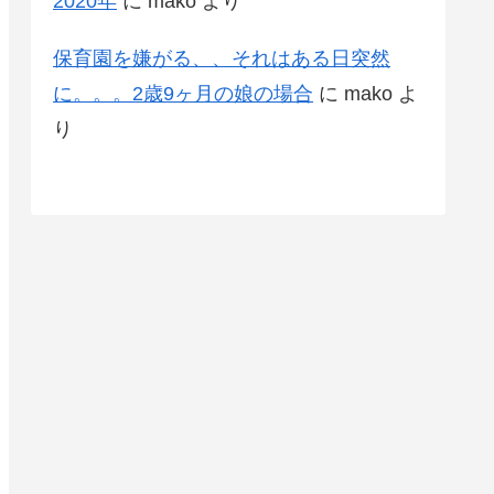
2020年
に
mako
より
保育園を嫌がる、、それはある日突然
に。。。2歳9ヶ月の娘の場合
に
mako
よ
り