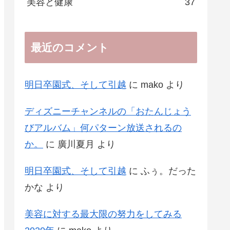
美容と健康
37
最近のコメント
明日卒園式、そして引越
に
mako
より
ディズニーチャンネルの「おたんじょう
びアルバム」何パターン放送されるの
か。
に
廣川夏月
より
明日卒園式、そして引越
に
ふぅ。だった
かな
より
美容に対する最大限の努力をしてみる