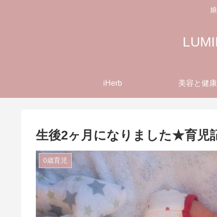
娘
LU
iHerb
美容と健康
生後2ヶ月になりました★育児
0歳育児