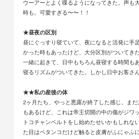
ウーアーとよく喋るようになってきた。声も
時も。可愛すぎる〜〜！！
★昼夜の区別
昼にぐっすり寝ていて、夜になると活発に手
かった時もあったけど、大分区別がついてき
一緒に起きて、日中もちろん昼寝する時間も
寝るリズムがついてきた。しかし日中お客さん
★★私の産後の体
2ヶ月たち、やっと悪露が終了した感じ。ま
もあるけど、これは帝王切開の中の傷がジワ
トコチャンベルトをし始めたせいかもしれな
た目はペタンコだけど触ると皮膚がふにゃふ