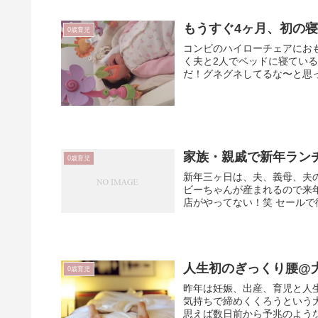
もうすぐ4ヶ月、初の寝
0歳育児
コンビのハイローチェアにお
く夫と2人でベッドに寝てい
だ！グネグネしてるな〜と思っ
家族・親戚で新年ラン
0歳育児
新年三ヶ日は、夫、義母、夫の
ビーちゃんが産まれるので来年
店がやってない！笑 セールで
人生初のぎっくり腰@大
0歳育児
昨年は妊娠、出産、育児と人
気持ちで締めくくろうという
思えば数日前から予兆のような