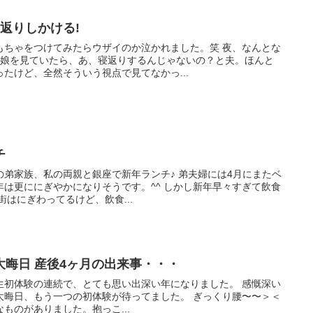
返りしかける!
もちゃをつけてみたらウザイのか泣かれました。笑 夜、なんとな
る娘を見ていたら、あ、寝返りするんじゃないの？と夫。ほんと
たけど、全然そういう視点で見てなかっ...
チ
弟家族、私の両親と銀座で新年ランチ♪ 弟夫婦には4月にまたベ
は更ににぎやかになりそうです。^^ しかし新年早々すぎて飲食
街はにぎわってるけど、飲食...
晦日 産後4ヶ月の出来事・・・
生初体験の連続で、とても思い出深い年になりました。 感慨深い
大晦日、もう一つの初体験が待ってました。 ぎっくり腰〜〜＞＜
ものがありました。抱っこ...