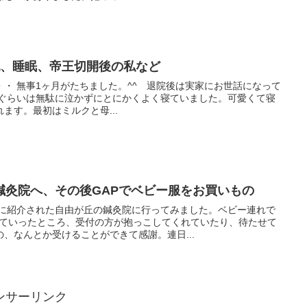
乳、睡眠、帝王切開後の私など
・ 無事1ヶ月がたちました。^^ 退院後は実家にお世話になって
週間ぐらいは無駄に泣かずにとにかくよく寝ていました。可愛くて寝
ます。最初はミルクと母...
鍼灸院へ、その後GAPでベビー服をお買いもの
人に紹介された自由が丘の鍼灸院に行ってみました。ベビー連れで
れていったところ、受付の方が抱っこしてくれていたり、待たせて
、なんとか受けることができて感謝。連日...
ンサーリンク