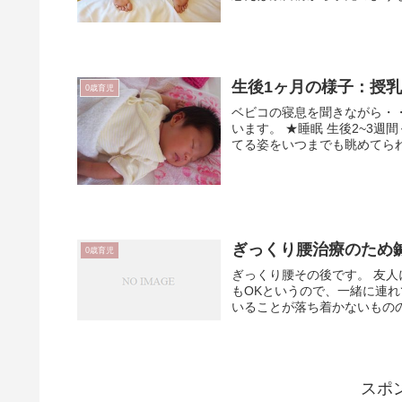
生後1ヶ月の様子：授
0歳育児
ベビコの寝息を聞きながら・・
います。 ★睡眠 生後2~3
てる姿をいつまでも眺めてられ
ぎっくり腰治療のため
0歳育児
ぎっくり腰その後です。 友
もOKというので、一緒に連
いることが落ち着かないものの
スポ