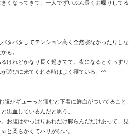
大きくなってきて、一人でずいぶん長くお喋りしてる
足バタバタしてテンション高く全然寝なかったりしな
たかも。
あるけれどかなり長く起きてて、夜になるとぐっすり
が遊びに来てくれる時はよく寝ている。^^
だお腹がギューっと痛むと下着に鮮血がついてること
ッと出血しているんだと思う。
い。お腹はやっぱりあれだけ膨らんだだけあって、見
にゃと柔らかくてハリがない。