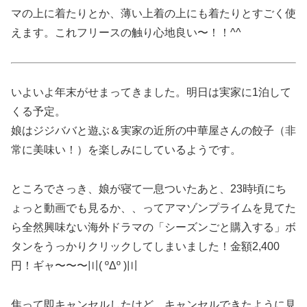
マの上に着たりとか、薄い上着の上にも着たりとすごく使
えます。これフリースの触り心地良い〜！！^^
いよいよ年末がせまってきました。明日は実家に1泊して
くる予定。
娘はジジババと遊ぶ＆実家の近所の中華屋さんの餃子（非
常に美味い！）を楽しみにしているようです。
ところでさっき、娘が寝て一息ついたあと、23時頃にち
ょっと動画でも見るか、、ってアマゾンプライムを見てた
ら全然興味ない海外ドラマの「シーズンごと購入する」ボ
タンをうっかりクリックしてしまいました！金額2,400
円！ギャ〜〜〜〣( ºΔº )〣
焦って即キャンセルしたけど、キャンセルできたように見