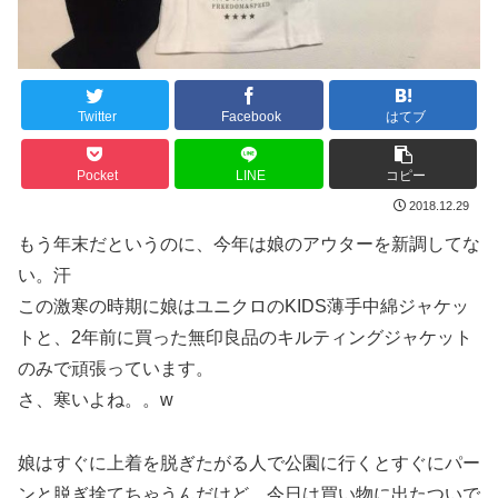
Twitter
Facebook
はてブ
Pocket
LINE
コピー
2018.12.29
もう年末だというのに、今年は娘のアウターを新調してな
い。汗
この激寒の時期に娘はユニクロのKIDS薄手中綿ジャケッ
トと、2年前に買った無印良品のキルティングジャケット
のみで頑張っています。
さ、寒いよね。。w
娘はすぐに上着を脱ぎたがる人で公園に行くとすぐにパー
ンと脱ぎ捨てちゃうんだけど、今日は買い物に出たついで