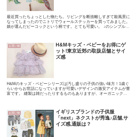
最近買ったちょっとした物たち。リビングを断捨離しすぎて殺風景に
なってしまったのでニトリでウォールステッカーを買ってみました。
娘が選んだピーコックという柄です。とても可愛い。 ↓のシンプルな
お花も可愛かったな。春になったらお花柄もいいな〜...
H&Mキッズ・ベビーをお得にゲ
お買い物
ット!東京近郊の取扱店舗とサイ
ズ感
H&Mのキッズ・ベビーシリーズは汚し盛りの子供の強い味方！1歳ぐ
らいからお世話になっていますが可愛いデザインの激安アイテムが豊
富です。 縫製は雑だったりするものもありますが、オーガニックコ
ットンの肌着もたくさんあるし、汚れてもウェ...
イギリスブランドの子供服
お買い物
「next」ネクストが秀逸♪店舗,サ
イズ感,通販は？