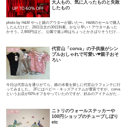
大人もの、気に入ったものと失敗
したもの
photo by H&M やっと娘のアウターが届いた〜。H&Mのセールで購入
したんだけど、28日注文の30日到着。かなり早い！アウターあった
かそう。2,900円ほど。 公園で遊ぶ時はちょっとかさばりそうだけ
ど、いよいよ...
代官山「corva」の子供服がシン
お買い物
プルおしゃれで可愛い❤︎親子おそ
ろい
今日は代官山を通りがてら、娘の水着を探しに代官山ラフェンテに行
ってみました。 2Fにはベビー・キッズアイテムが豊富ですが、corva
というお店が50%オフをやっていたのですが、好みのアイテムがたく
さんあって、水着そっちのけで物色。 ...
ニトリのウォールステッカーや
お買い物
100円ショップのチューブしぼり
etc