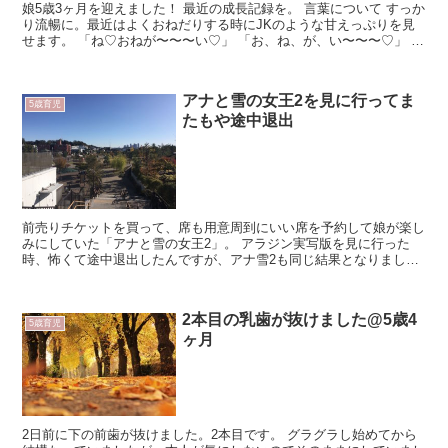
娘5歳3ヶ月を迎えました！ 最近の成長記録を。 言葉について すっか
り流暢に。最近はよくおねだりする時にJKのような甘えっぷりを見
せます。 「ね♡おねが〜〜〜い♡」 「お、ね、が、い〜〜〜♡」 な
んなんだ、それは。w あと、私がうっかり...
アナと雪の女王2を見に行ってま
5歳育児
たもや途中退出
前売りチケットを買って、席も用意周到にいい席を予約して娘が楽し
みにしていた「アナと雪の女王2」。 アラジン実写版を見に行った
時、怖くて途中退出したんですが、アナ雪2も同じ結果となりまし
た。。 映画が始まる前のCMって結構長いですが、その時...
2本目の乳歯が抜けました@5歳4
5歳育児
ヶ月
2日前に下の前歯が抜けました。2本目です。 グラグラし始めてから