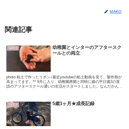
MAKO
関連記事
幼稚園とインターのアフタースク
5歳育児
ールとの両立
photo:粘土で作ったリボン♪最近youtubeの粘土動画を見て、製作熱が
高まってます。^^ 9月に入り、幼稚園再開と同時に娘の平日週2の英
語のアフタースクール通いの生活がスタートしました。なんだかんだ
平日は夕方まで外に出ている生活とな...
5歳3ヶ月★成長記録
5歳育児