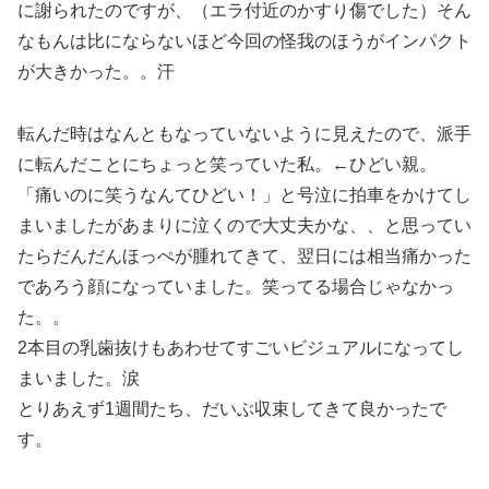
に謝られたのですが、（エラ付近のかすり傷でした）そん
なもんは比にならないほど今回の怪我のほうがインパクト
が大きかった。。汗
転んだ時はなんともなっていないように見えたので、派手
に転んだことにちょっと笑っていた私。←ひどい親。
「痛いのに笑うなんてひどい！」と号泣に拍車をかけてし
まいましたがあまりに泣くので大丈夫かな、、と思ってい
たらだんだんほっぺが腫れてきて、翌日には相当痛かった
であろう顔になっていました。笑ってる場合じゃなかっ
た。。
2本目の乳歯抜けもあわせてすごいビジュアルになってし
まいました。涙
とりあえず1週間たち、だいぶ収束してきて良かったで
す。