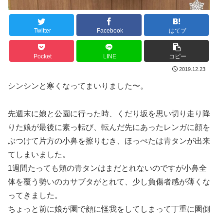
Twitter
Facebook
はてブ
Pocket
LINE
コピー
2019.12.23
シンシンと寒くなってまいりました〜。
先週末に娘と公園に行った時、くだり坂を思い切り走り降
りた娘が最後に素っ転び、転んだ先にあったレンガに顔を
ぶつけて片方の小鼻を擦りむき、ほっぺたは青タンが出来
てしまいました。
1週間たっても頬の青タンはまだとれないのですが小鼻全
体を覆う勢いのカサブタがとれて、少し負傷者感が薄くな
ってきました。
ちょっと前に娘が園で顔に怪我をしてしまって丁重に園側