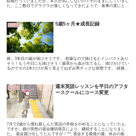
結構たっていましたが、本人が気にしないのでそのままにしていまし
た。ここ数日でグラグラが激しくなってきたようで、食事の度にとれ
そう〜と気を使って食べていましたが、夜の仕上げ磨き...
5歳5ヶ月★成長記録
5歳育児
娘、3本目の歯が抜けそうです。 前歯なので抜けるとインパクトあり
そう！もう今日にも抜けそう！歯茎から血が出てるし、抜けかけてい
るのでその1本だけが長く見えてねずみ男チックな状態です。 綺麗な
歯列の乳歯時代は終了して、なんか口の中がカオス...
週末英語レッスンを平日のアフタ
5歳育児
ースクールにコース変更
7月で2歳から慣れ親しんだ英語の学校をやめることになっていたん
ですが、娘の突然の退会撤回発言により、継続することになりまし
た。 退会届け出してたんですが！^^; 退会する最後の週、休みの振替